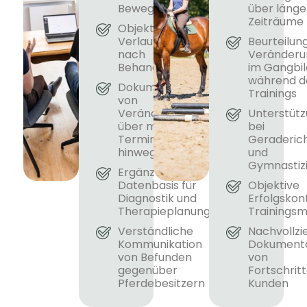
Bewegungsauffälligkeiten
über länge
Zeiträume
Objektive
Verlaufskontrolle
Beurteilun
nach
Veränderu
Behandlungen
im Gangbil
während d
Dokumentation
Trainings
von
Veränderungen
Unterstüt
über mehrere
bei
Termine
Geraderic
hinweg
und
Gymnastiz
Ergänzende
Datenbasis für
Objektive
Diagnostik und
Erfolgskon
Therapieplanung
Training
Verständliche
Nachvollzi
Kommunikation
Dokumenta
von Befunden
von
gegenüber
Fortschritt
Pferdebesitzern
Kunden