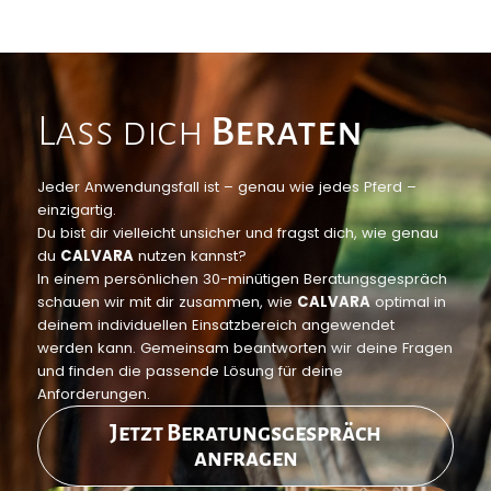
Lass dich
Beraten
Jeder Anwendungsfall ist – genau wie jedes Pferd –
einzigartig.
Du bist dir vielleicht unsicher und fragst dich, wie genau
du
CALVARA
nutzen kannst?
In einem persönlichen 30-minütigen Beratungsgespräch
schauen wir mit dir zusammen, wie
CALVARA
optimal in
deinem individuellen Einsatzbereich angewendet
werden kann. Gemeinsam beantworten wir deine Fragen
und finden die passende Lösung für deine
Anforderungen.
Jetzt Beratungsgespräch
anfragen