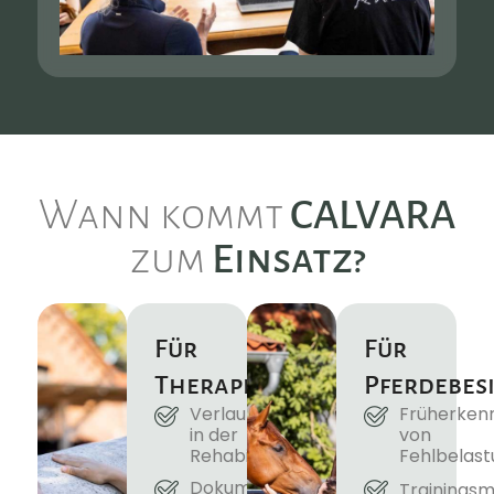
Wann kommt
CALVARA
zum
Einsatz?
Für
Für
Therapeut:Innen
Pferdebes
Verlaufskontrolle
Früherken
in der
von
Rehabilitation
Fehlbelas
Dokumentation
Trainingsm