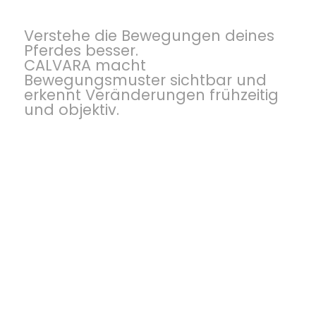
horse
Verstehe die Bewegungen deines
Pferdes besser.
CALVARA macht
Bewegungsmuster sichtbar und
erkennt Veränderungen frühzeitig
und objektiv.
Für Pferdebesitzer:Innen, Therapeut:Innen und
Trainer:Innen, die bewusster entscheiden
wollen.