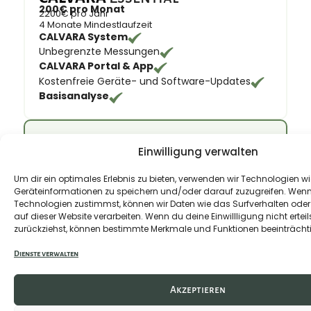
200€ pro Monat
2200€ pro Jahr
4 Monate Mindestlaufzeit
CALVARA System
Unbegrenzte Messungen
CALVARA Portal & App
Kostenfreie Geräte- und Software-Updates
Basisanalyse
Empfohlen
Einwilligung verwalten
CALVARA
Professional
Um dir ein optimales Erlebnis zu bieten, verwenden wir Technologien w
300€ pro Monat
Geräteinformationen zu speichern und/oder darauf zuzugreifen. Wen
Preis steigt bald
3300€ pro Jahr
Technologien zustimmst, können wir Daten wie das Surfverhalten oder 
4 Monate Mindestlaufzeit
auf dieser Website verarbeiten. Wenn du deine Einwillligung nicht erteil
Jetzt buchen und Abo-Preis langfristig
zurückziehst, können bestimmte Merkmale und Funktionen beeinträcht
sichern.
CALVARA System
Dienste verwalten
Unbegrenzte Messungen
CALVARA Portal & App
Akzeptieren
Kostenfreie Geräte- und Software-Updates